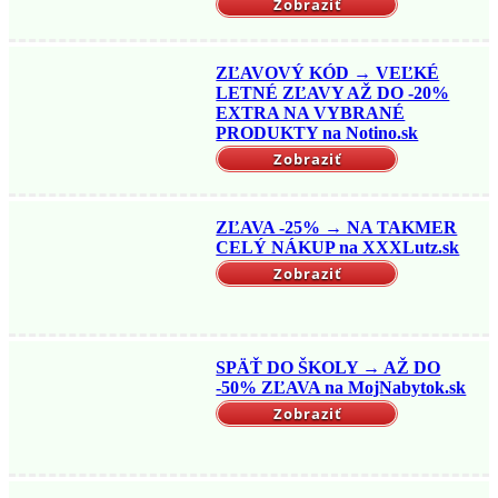
Zobraziť
ZĽAVOVÝ KÓD → VEĽKÉ
LETNÉ ZĽAVY AŽ DO -20%
EXTRA NA VYBRANÉ
PRODUKTY na Notino.sk
Zobraziť
ZĽAVA -25% → NA TAKMER
CELÝ NÁKUP na XXXLutz.sk
Zobraziť
SPÄŤ DO ŠKOLY → AŽ DO
-50% ZĽAVA na MojNabytok.sk
Zobraziť