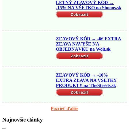
LETNÝ ZĽAVOVÝ KÓD →
-15% NA VŠETKO na Shooos.sk
Zobraziť
ZĽAVOVÝ KÓD → -6€ EXTRA
ZĽAVA NAVYŠE NA
OBJEDNÁVKU na Wolt.sk
Zobraziť
ZĽAVOVÝ KÓD → -10%
EXTRA ZĽAVA NA VŠETKY
PRODUKTY na TheStreets.sk
Zobraziť
Pozrieť ďalšie
Najnovšie články