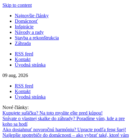
Skip to content
Najnovšie články
Domácnosť
Inšpirácie
Návody a rady
Stavba a rekonštrukcia
Záhrada
RSS feed
Kontakt
Úvodná stránka
09 aug, 2026
RSS feed
Kontakt
Úvodná stránka
Nové články:
Kupujete sušičku? Na toto myslite ešte pred kúpou!
Snívate o vlastnej skalke do záhrady? Poradíme vám, kde a pre
koho sa hodí
Ako dosiahnuť novoročnú harmóniu? Upracte podľa feng šuej!
Najlepšie spotrebiče do domácnosti – ako vybrať také, ktoré vám