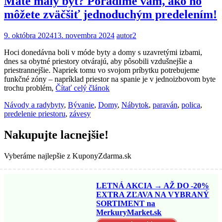
Máte malý byt? Poradíme vám, ako ho
môžete zväčšiť jednoduchým predelením!
9. októbra 2024
13. novembra 2024
autor2
Hoci donedávna boli v móde byty a domy s uzavretými izbami,
dnes sa obytné priestory otvárajú, aby pôsobili vzdušnejšie a
priestrannejšie. Napriek tomu vo svojom príbytku potrebujeme
funkčné zóny – napríklad priestor na spanie je v jednoizbovom byte
trochu problém,
Čítať celý článok
Návody a rady
byty
,
Bývanie
,
Domy
,
Nábytok
,
paraván
,
polica
,
predelenie priestoru
,
závesy
Nakupujte lacnejšie!
Vyberáme najlepšie z KuponyZdarma.sk
LETNÁ AKCIA → AŽ DO -20%
EXTRA ZĽAVA NA VYBRANÝ
SORTIMENT na
MerkuryMarket.sk