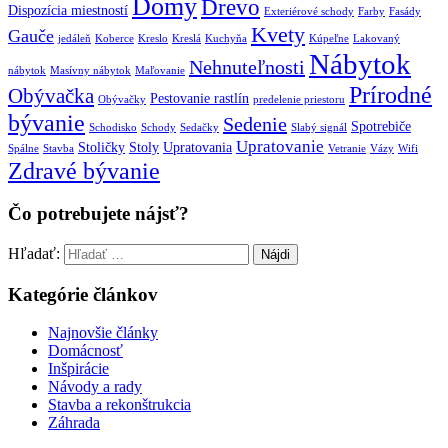
Domy
Drevo
Dispozícia miestností
Exteriérové schody
Farby
Fasády
Kvety
Gauče
jedáleň
Koberce
Kreslo
Kreslá
Kuchyňa
Kúpeľne
Lakovaný
Nábytok
Nehnuteľnosti
nábytok
Masívny nábytok
Maľovanie
Prírodné
Obývačka
Pestovanie rastlín
Obývačky
predelenie priestoru
bývanie
Sedenie
Spotrebiče
Schodisko
Schody
Sedačky
Slabý signál
Upratovanie
Stoličky
Stoly
Upratovania
Spálne
Stavba
Vetranie
Vázy
Wifi
Zdravé bývanie
Čo potrebujete nájsť?
Hľadať:
Kategórie článkov
Najnovšie články
Domácnosť
Inšpirácie
Návody a rady
Stavba a rekonštrukcia
Záhrada