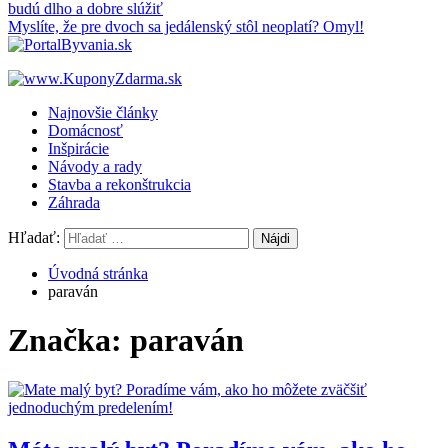
budú dlho a dobre slúžiť
Myslíte, že pre dvoch sa jedálenský stôl neoplatí? Omyl!
Najnovšie články
Domácnosť
Inšpirácie
Návody a rady
Stavba a rekonštrukcia
Záhrada
Hľadať:
Úvodná stránka
paraván
Značka: paraván