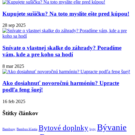
Kupujete sušičku? Na toto myslite ešte pred kúpou!
28 sep 2025
Snívate o vlastnej skalke do záhrady? Poradíme
vám, kde a pre koho sa hodí
8 mar 2025
Ako dosiahnuť novoročnú harmóniu? Upracte
podľa feng šuej!
16 feb 2025
Štítky článkov
Bývanie
Bytové doplnky
Bambusy
Bambus šťastia
byty