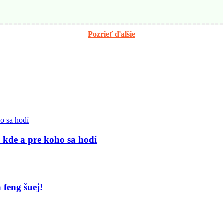
Pozrieť ďalšie
 kde a pre koho sa hodí
feng šuej!