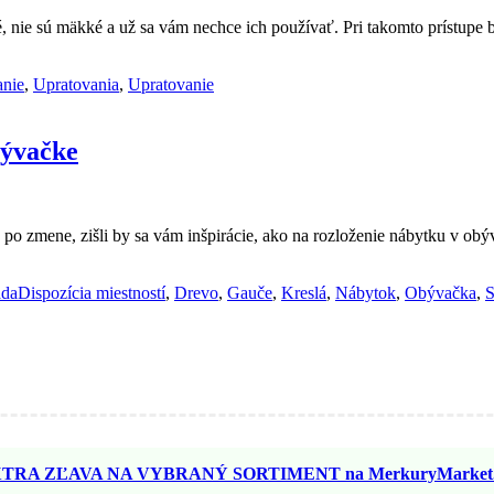
né, nie sú mäkké a už sa vám nechce ich používať. Pri takomto prístupe 
anie
,
Upratovania
,
Upratovanie
bývačke
po zmene, zišli by sa vám inšpirácie, ako na rozloženie nábytku v obý
ada
Dispozícia miestností
,
Drevo
,
Gauče
,
Kreslá
,
Nábytok
,
Obývačka
,
S
TRA ZĽAVA NA VYBRANÝ SORTIMENT na MerkuryMarket.