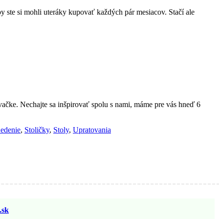
by ste si mohli uteráky kupovať každých pár mesiacov. Stačí ale
vačke. Nechajte sa inšpirovať spolu s nami, máme pre vás hneď 6
edenie
,
Stoličky
,
Stoly
,
Upratovania
sk