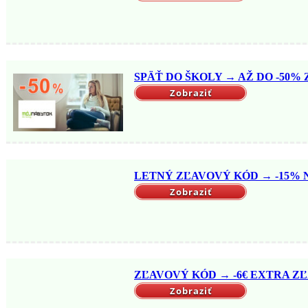
SPÄŤ DO ŠKOLY → AŽ DO -50% Z
Zobraziť
LETNÝ ZĽAVOVÝ KÓD → -15% NA
Zobraziť
ZĽAVOVÝ KÓD → -6€ EXTRA ZĽ
Zobraziť