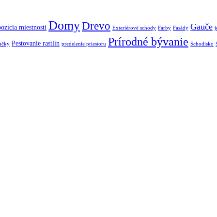
Domy
Drevo
Gauče
ozícia miestností
Exteriérové schody
Farby
Fasády
j
Prírodné bývanie
Pestovanie rastlín
ačky
predelenie priestoru
Schodisko