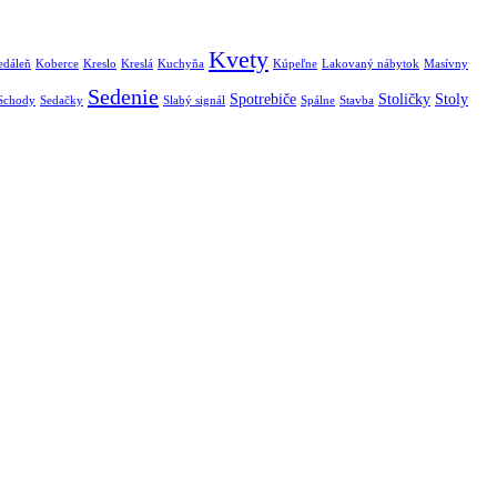
Kvety
edáleň
Koberce
Kreslo
Kreslá
Kuchyňa
Kúpeľne
Lakovaný nábytok
Masívny
Sedenie
Spotrebiče
Stoličky
Stoly
Schody
Sedačky
Slabý signál
Spálne
Stavba