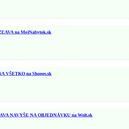
ĽAVA na MojNabytok.sk
 VŠETKO na Shooos.sk
AVA NAVYŠE NA OBJEDNÁVKU na Wolt.sk