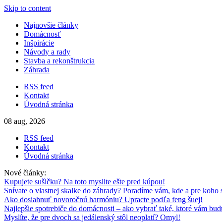
Skip to content
Najnovšie články
Domácnosť
Inšpirácie
Návody a rady
Stavba a rekonštrukcia
Záhrada
RSS feed
Kontakt
Úvodná stránka
08 aug, 2026
RSS feed
Kontakt
Úvodná stránka
Nové články:
Kupujete sušičku? Na toto myslite ešte pred kúpou!
Snívate o vlastnej skalke do záhrady? Poradíme vám, kde a pre koho 
Ako dosiahnuť novoročnú harmóniu? Upracte podľa feng šuej!
Najlepšie spotrebiče do domácnosti – ako vybrať také, ktoré vám budú
Myslíte, že pre dvoch sa jedálenský stôl neoplatí? Omyl!