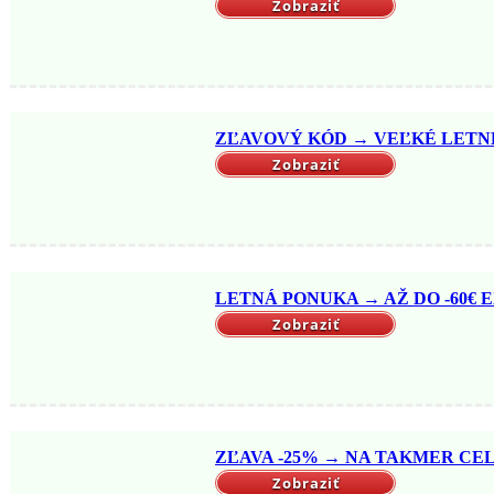
Zobraziť
ZĽAVOVÝ KÓD → VEĽKÉ LETNÉ 
Zobraziť
LETNÁ PONUKA → AŽ DO -60€ EX
Zobraziť
ZĽAVA -25% → NA TAKMER CELÝ
Zobraziť