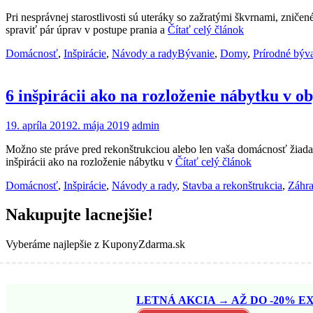
Pri nesprávnej starostlivosti sú uteráky so zažratými škvrnami, zniče
spraviť pár úprav v postupe prania a
Čítať celý článok
Domácnosť
,
Inšpirácie
,
Návody a rady
Bývanie
,
Domy
,
Prírodné býv
6 inšpirácii ako na rozloženie nábytku v o
19. apríla 2019
2. mája 2019
admin
Možno ste práve pred rekonštrukciou alebo len vaša domácnosť žiada 
inšpirácii ako na rozloženie nábytku v
Čítať celý článok
Domácnosť
,
Inšpirácie
,
Návody a rady
,
Stavba a rekonštrukcia
,
Záhr
Nakupujte lacnejšie!
Vyberáme najlepšie z KuponyZdarma.sk
LETNÁ AKCIA → AŽ DO -20% EX