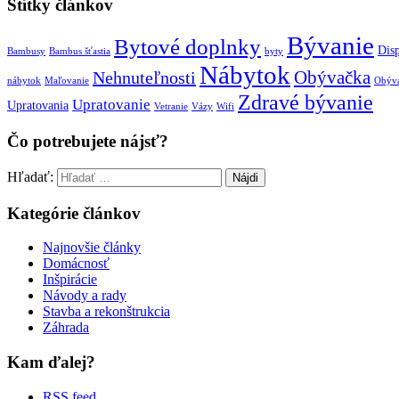
Štítky článkov
Bývanie
Bytové doplnky
Disp
Bambusy
Bambus šťastia
byty
Nábytok
Obývačka
Nehnuteľnosti
nábytok
Maľovanie
Obýv
Zdravé bývanie
Upratovanie
Upratovania
Vetranie
Vázy
Wifi
Čo potrebujete nájsť?
Hľadať:
Kategórie článkov
Najnovšie články
Domácnosť
Inšpirácie
Návody a rady
Stavba a rekonštrukcia
Záhrada
Kam ďalej?
RSS feed