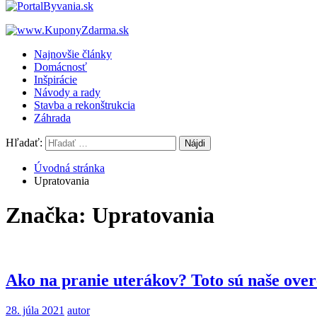
Najnovšie články
Domácnosť
Inšpirácie
Návody a rady
Stavba a rekonštrukcia
Záhrada
Hľadať:
Úvodná stránka
Upratovania
Značka: Upratovania
Ako na pranie uterákov? Toto sú naše ove
28. júla 2021
autor